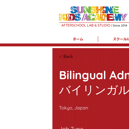
AFTERSCHOOL LAB & STUDIO
| Sin
c
e 2014
ホーム
スクール
< Back
Bilingual Adm
バイリンガ
Tokyo, Japan
Job Type