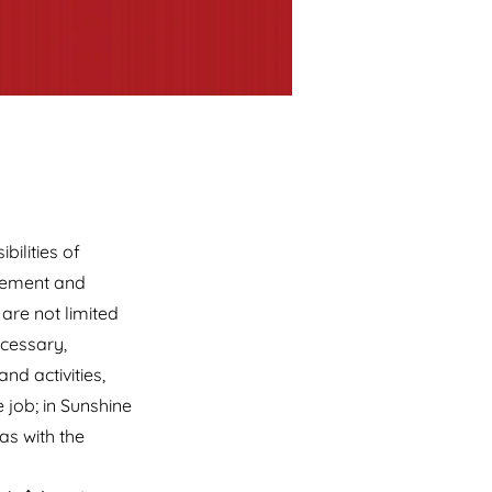
bilities of
agement and
are not limited
cessary,
nd activities,
 job; in Sunshine
as with the