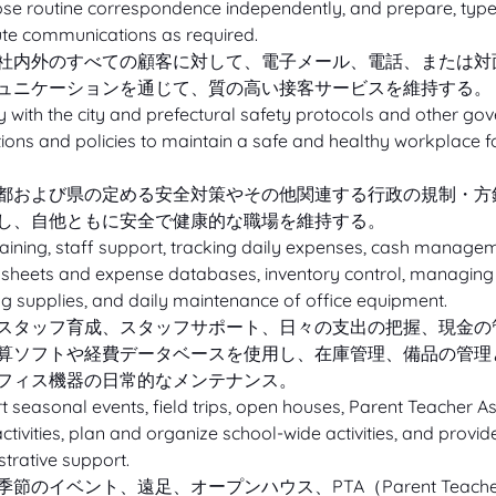
e routine correspondence independently, and prepare, type
bute communications as required.
社内外のすべての顧客に対して、電子メール、電話、または対
ュニケーションを通じて、質の高い接客サービスを維持する。
 with the city and prefectural safety protocols and other go
ions and policies to maintain a safe and healthy workplace fo
都および県の定める安全対策やその他関連する行政の規制・方
し、自他ともに安全で健康的な職場を維持する。
raining, staff support, tracking daily expenses, cash managem
sheets and expense databases, inventory control, managing
ng supplies, and daily maintenance of office equipment.
スタッフ育成、スタッフサポート、日々の支出の把握、現金の
算ソフトや経費データベースを使用し、在庫管理、備品の管理
フィス機器の日常的なメンテナンス。
 seasonal events, field trips, open houses, Parent Teacher As
ctivities, plan and organize school-wide activities, and provid
trative support.
季節のイベント、遠足、オープンハウス、PTA（Parent Teache