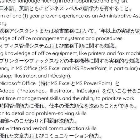
ss-level language fluency in both Japanese and English.
日本語、英語ともにビジネスレベルの語学力を有すること。
m of one (1) year proven experience as an Administrative Assi
ary.
総務アシスタントまたは秘書業務において、1年以上の実績が
dge of office management systems and procedures.
オフィス管理システムおよび業務手順に関する知識。
g knowledge of office equipment, like printers and fax machi
プリンターやファックスなどの事務機器に関する実務的な知識
iency in MS Office (MS Excel and MS PowerPoint, in particular)
hop, Illustrator, and InDesign).
Microsoft Office（特にMS ExcelとMS PowerPoint）と
Adobe（Photoshop、Illustrator、InDesign）を使いこなせ
nt time management skills and the ability to prioritize work.
時間管理能力に優れ、仕事の優先順位を決めることができる。
on to detail and problem-solving skills.
細部へのこだわりと問題解決能力。
nt written and verbal communication skills.
優れた文章力およびコミュニケーション能力。