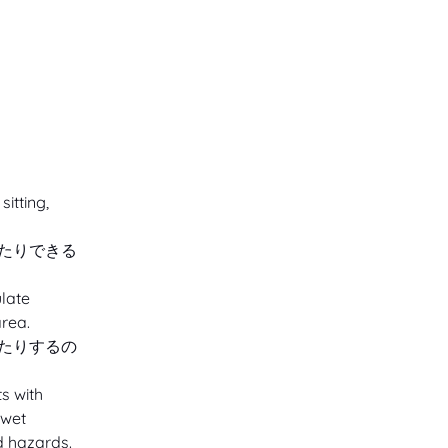
itting, 
たりできる
late 
rea.
たりするの
s with 
 wet 
d hazards.