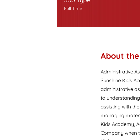
Full Time
About the
Administrative As
Sunshine Kids Ac
administrative a
to understanding
assisting with th
managing material
Kids Academy, Adm
Company when they