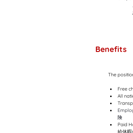
Benefits
The positio
Free c
All na
Trans
Emplo
険
Paid 
給休暇