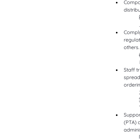
Compos
distri
Comply
regulat
others.
Staff t
spread
orderi
Support
(PTA) a
adminis