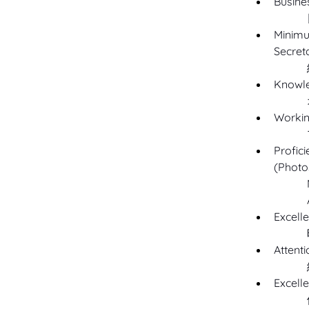
Busine
Minimu
Secret
Knowle
Workin
Profic
(Photos
Excelle
Attenti
Excelle