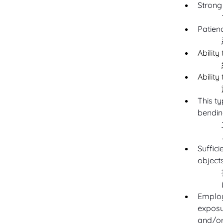
Strong 
Patienc
Ability
Ability
This ty
bendin
Suffic
object
Employ
exposu
and/or