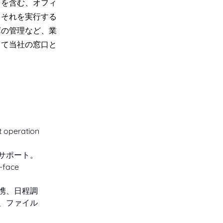
トを含む、オフィ
てそれを実行する
庫の管理など、業
って当社の窓口と
t operation 
サポート。
-face 
携、日程調
、ファイル