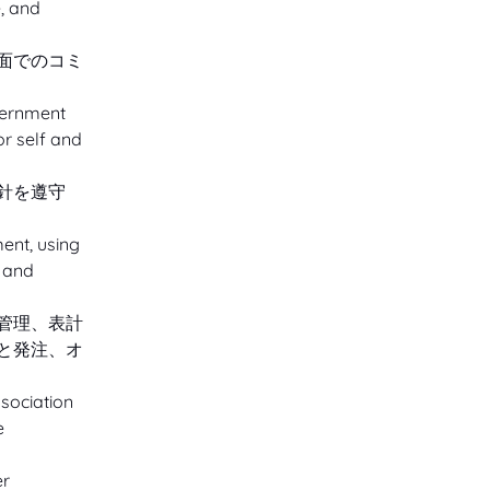
, and 
面でのコミ
vernment 
r self and 
針を遵守
ent, using 
 and 
管理、表計
と発注、オ
sociation 
e 
r 