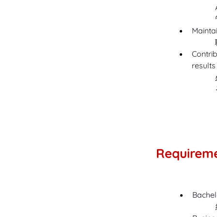
Maintai
Contri
result
Requirem
Bachelo