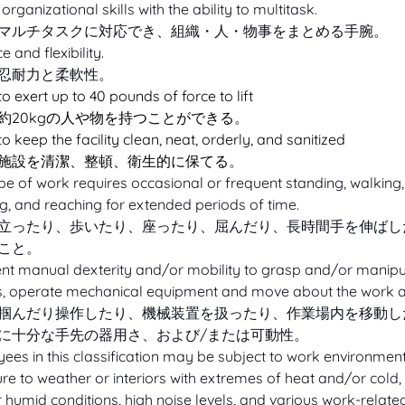
organizational skills with the ability to multitask.
マルチタスクに対応でき、組織・人・物事をまとめる手腕。
e and flexibility.
忍耐力と柔軟性。
 to exert up to 40 pounds of force to lift
約20kgの人や物を持つことができる
。
 to keep the facility clean, neat, orderly, and sanitized
施設を清潔、整頓、衛生的に保てる
。
pe of work requires occasional or frequent standing, walking, s
g, and reaching for extended periods of time.
立ったり、歩いたり、座ったり、屈んだり、長時間手を伸ばし
こと。
ient manual dexterity and/or mobility to grasp and/or manipu
s, operate mechanical equipment and move about the work a
掴んだり操作したり、機械装置を扱ったり、作業場内を移動し
に十分な手先の器用さ、および/または可動性。
ees in this classification may be subject to work environment
re to weather or interiors with extremes of heat and/or cold,
 humid conditions, high noise levels, and various work-relate